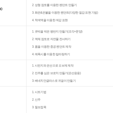
2. 성형 점토를 이용한 펜던트 만들기
00
3. 화은&은볼을 이용한 펜던트(다양한 질감 표현 기법)
4. 착색액을 이용한 색감 표현
1. 큐빅을 박은 평반지 만들기(조각+문양)
2. 액체 점토로 자연물 전사하기
3. 폼을 이용한 중공 펜던트 제작
4. 에폭시를 이용한 칼라링하기
1. 시린지와 은선으로 오브제 제작
2. 진주를 심은 브로치 만들기(은선응용)
3. 베네치안글라스로 귀걸이 만들기
1. 시트기법
2. 신주
3. 칠보접목