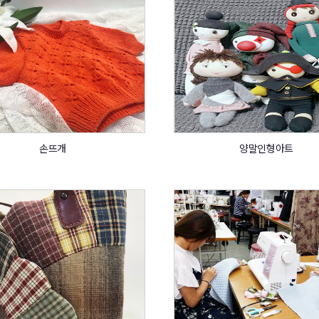
손뜨개
양말인형아트