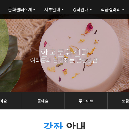
문화센터소개
지부안내
강좌안내
작품갤러리
한국문화센터
여러분과 함께하는 열린공간!
미술
꽃예술
푸드아트
토
강좌
안내