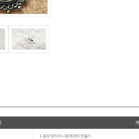
비
1. 음각 양각 이니셜 펜던트 만들기