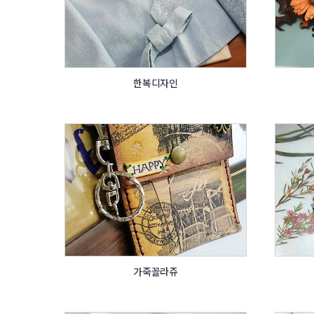
한복디자인
가죽꼴라쥬