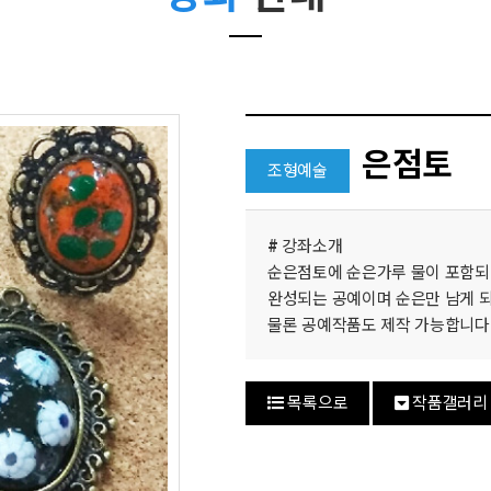
은점토
조형예술
#
강좌소개
순은점토에 순은가루 물이 포함되
완성되는 공예이며 순은만 남게 되
물론 공예작품도 제작 가능합니다
목록으로
작품갤러리