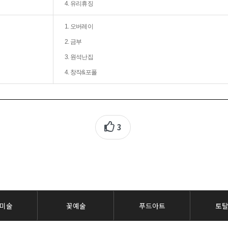
4. 유리휴징
1. 오버레이
2. 금부
3. 원석난집
4. 창작&포폴
3
미술
꽃예술
푸드아트
토