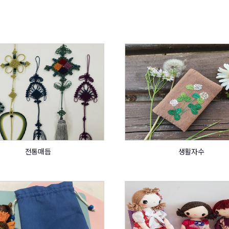
전통매듭
생활자수