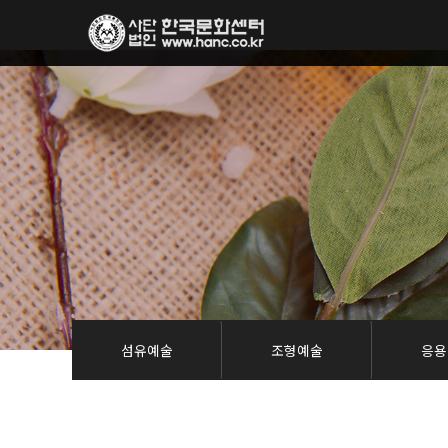
섬유예술
조형예술
응용