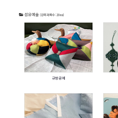
섬유예술
(강좌과목수: 20ea)
규방공예