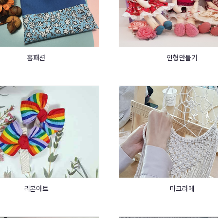
홈패션
인형만들기
리본아트
마크라메