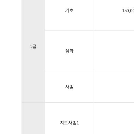
기초
150,0
2급
심화
사범
지도사범1