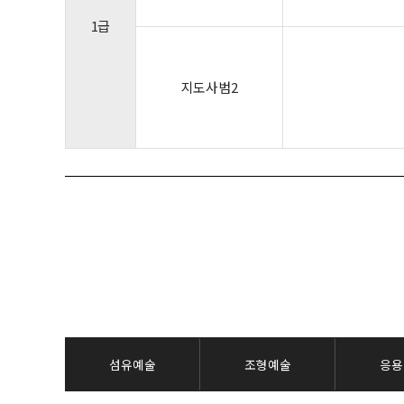
1급
지도사범2
섬유예술
조형예술
응용