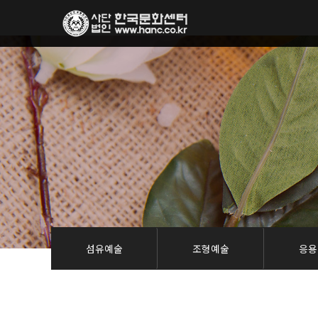
섬유예술
조형예술
응용