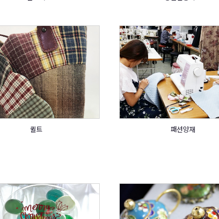
퀼트
패션양재