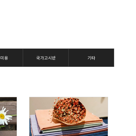
탈미용
국가고시반
기타