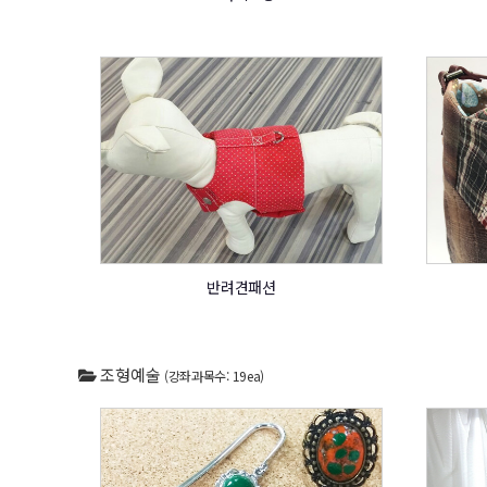
반려견패션
조형예술
(강좌과목수: 19ea)