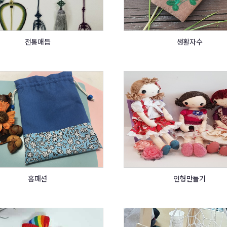
전통매듭
생활자수
홈패션
인형만들기