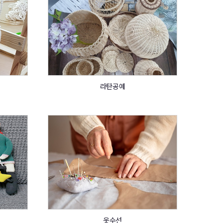
라탄공예
옷수선