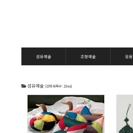
섬유예술
조형예술
응용
섬유예술
(강좌과목수: 20ea)