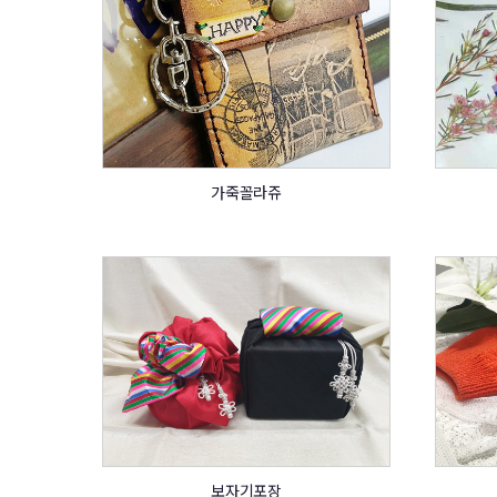
가죽꼴라쥬
보자기포장