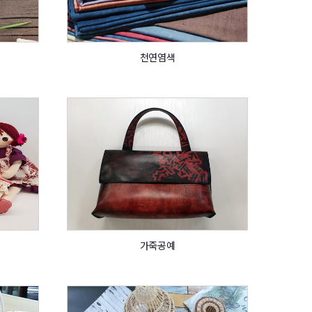
천연염색
가죽공예