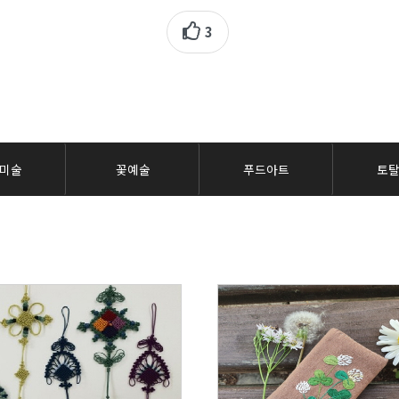
3
미술
꽃예술
푸드아트
토