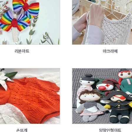
리본아트
마크라메
손뜨개
양말인형아트