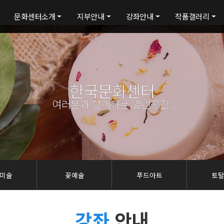
문화센터소개
지부안내
강좌안내
작품갤러리
한국문화센터
여러분과 함께하는 열린공간!
미술
꽃예술
푸드아트
토
강좌
안내