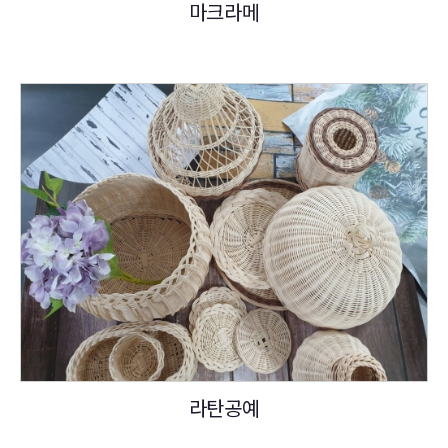
마크라메
라탄공예