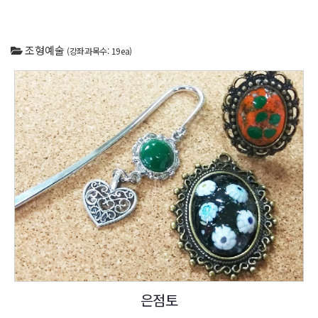
조형예술
(강좌과목수: 19ea)
은점토