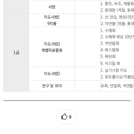
1. 환조, 부조, 재
사범
2. 환경판 (계절, 동
지도사범1
1. 선 연습, 명암10
9작품
2. 자연물 (정물, 풍경
1. 수채화
2. 수채화 명암 10단
3. 색연필화
지도사범2
4. 파스텔화
개별자료활용
1급
5. 목탄화
6. 아크릴 화
1. 실기시험 지도
지도사범3
2. 포트폴리오(작품집
연구 및 취미
유화, 연힐화, 색연필
9