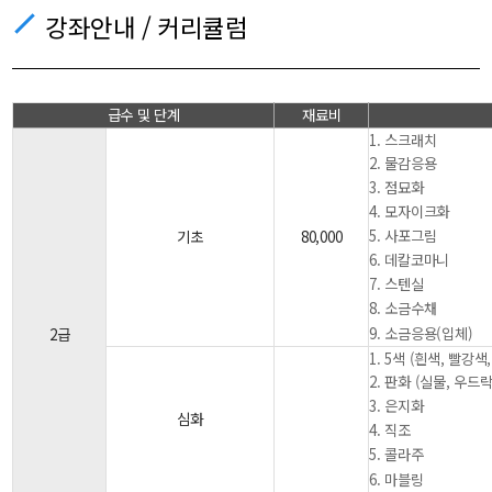
강좌안내 / 커리큘럼
급수 및 단계
재료비
1. 스크래치
2. 물감응용
3. 점묘화
4. 모자이크화
5. 사포그림
기초
80,000
6. 데칼코마니
7. 스텐실
8. 소금수채
9. 소금응용(입체)
2급
1. 5색 (흰색, 빨강
2. 판화 (실물, 우드락
3. 은지화
심화
4. 직조
5. 콜라주
6. 마블링