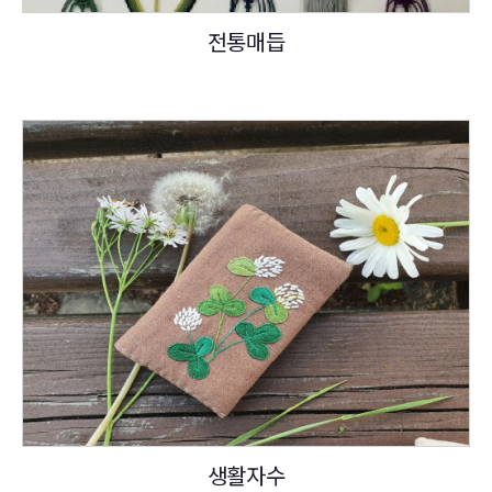
전통매듭
생활자수