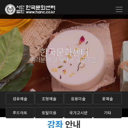
한국문화센터
여러분과 함께하는 열린공간!
섬유예술
조형예술
응용미술
꽃예술
푸드아트
토탈미용
국가고시반
기타
강좌
안내