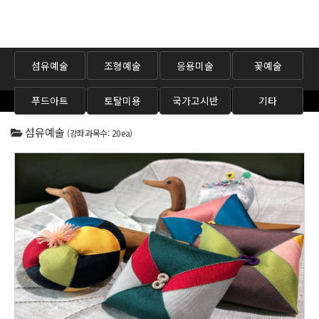
섬유예술
조형예술
응용미술
꽃예술
푸드아트
토탈미용
국가고시반
기타
섬유예술
(강좌과목수: 20ea)