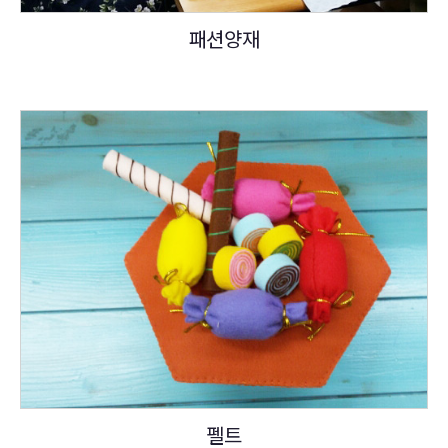
패션양재
펠트