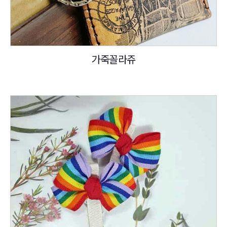
가죽꼴라쥬