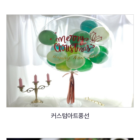
커스텀아트풍선