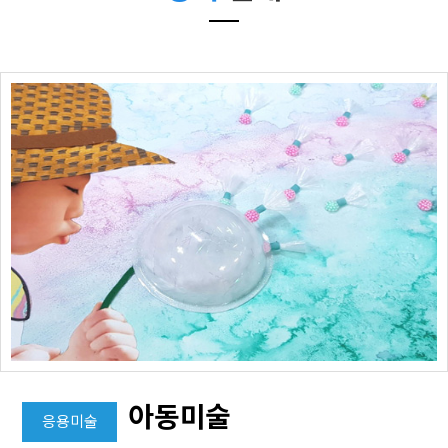
아동미술
응용미술