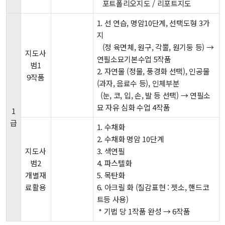
포트폴리오지도 / 리포트지도
1. 선 연습, 명암10단계, 선택도형 3가
지
(정 육면체, 원구, 각뿔, 원기둥 등) →
지도사
연필소묘기본수업 5작품
범1
2. 자연물 (정물, 풍경화 선택), 인공물
9작품
(과자, 음료수 등), 인체부분
(눈, 코, 입, 손, 발 등 선택) → 연필소
묘 자유 심화 수업 4작품
1
급
1. 수채화
2. 수채화 명암 10단계
지도사
3. 색연필
범2
4. 파스텔화
개별재
5. 목탄화
료활용
6. 아크릴 화 (질감표현 : 젯소, 핸드코
트등 사용)
* 기법 당 1작품 완성 → 6작품