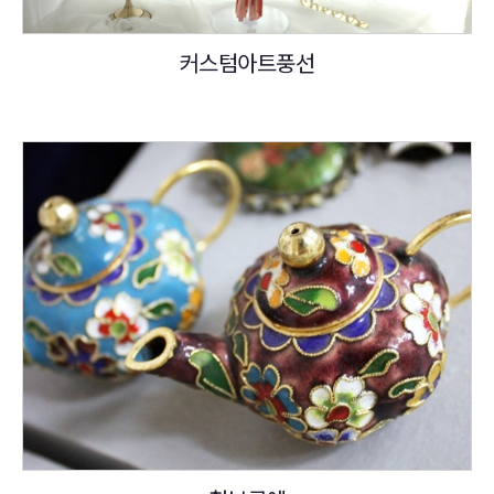
커스텀아트풍선