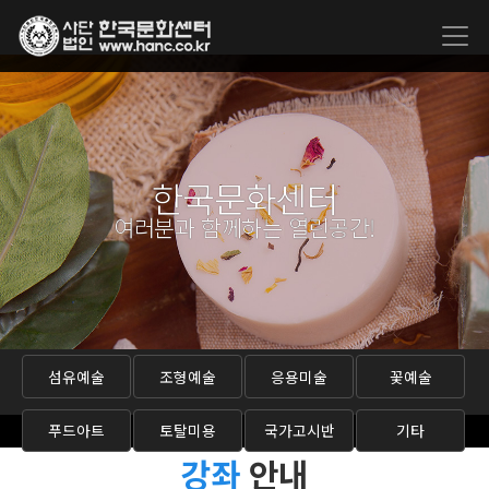
한국문화센터
여러분과 함께하는 열린공간!
섬유예술
조형예술
응용미술
꽃예술
푸드아트
토탈미용
국가고시반
기타
강좌
안내