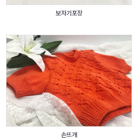
보자기포장
손뜨개