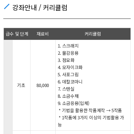
강좌안내 / 커리큘럼
급수 및 단계
재료비
커리큘럼
1. 스크래치
2. 물감응용
3. 점묘화
4. 모자이크화
5. 사포그림
6. 데칼코마니
기초
80,000
7. 스텐실
8. 소금수채
9. 소금응용(입체)
* 기법을 활용한 작품제작 → 5작품
* 1작품에 3가지 이상의 기법활용 가
능