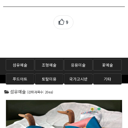
9
섬유예술
조형예술
응용미술
꽃예술
푸드아트
토탈미용
국가고시반
기타
섬유예술
(강좌과목수: 20ea)