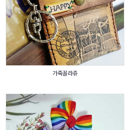
가죽꼴라쥬