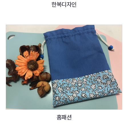
한복디자인
홈패션