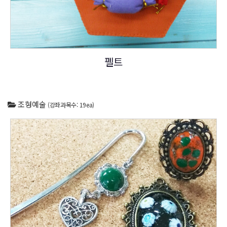
펠트
조형예술
(강좌과목수: 19ea)