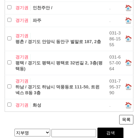
경기권
인천주안 /
.
경기권
파주
.
031-3
경기권
86-15
평촌 / 경기도 안양식 동안구 벌말로 187, 2층
55
경기권
031-6
평택 / 경기도 평택시 평택로 32번길 2, 3층(평
57-00
택동)
64
경기권
031-7
하남 / 경기도 하남시 덕풍동로 111-50, 트윈
95-37
넥스 B동 3층
90
경기권
화성
.
목록