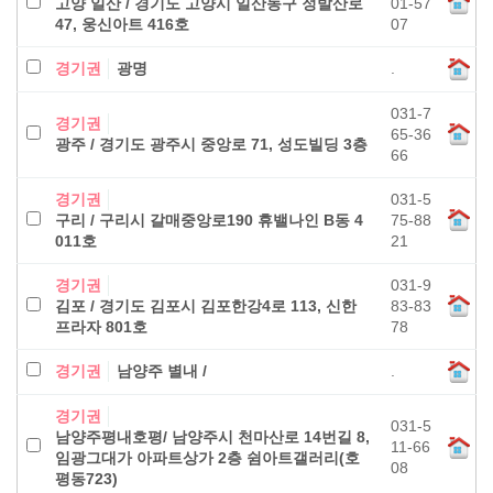
고양 일산 / 경기도 고양시 일산동구 정발산로
01-57
47, 웅신아트 416호
07
경기권
광명
.
031-7
경기권
65-36
광주 / 경기도 광주시 중앙로 71, 성도빌딩 3층
66
경기권
031-5
구리 / 구리시 갈매중앙로190 휴밸나인 B동 4
75-88
011호
21
경기권
031-9
김포 / 경기도 김포시 김포한강4로 113, 신한
83-83
프라자 801호
78
경기권
남양주 별내 /
.
경기권
031-5
남양주평내호평/ 남양주시 천마산로 14번길 8,
11-66
임광그대가 아파트상가 2층 쉼아트갤러리(호
08
평동723)