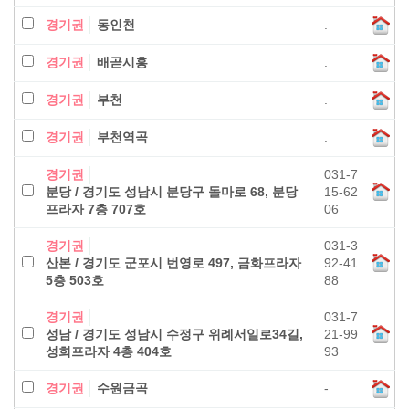
경기권
동인천
.
경기권
배곧시흥
.
경기권
부천
.
경기권
부천역곡
.
경기권
031-7
분당 / 경기도 성남시 분당구 돌마로 68, 분당
15-62
프라자 7층 707호
06
경기권
031-3
산본 / 경기도 군포시 번영로 497, 금화프라자
92-41
5층 503호
88
경기권
031-7
성남 / 경기도 성남시 수정구 위례서일로34길,
21-99
성희프라자 4층 404호
93
경기권
수원금곡
-