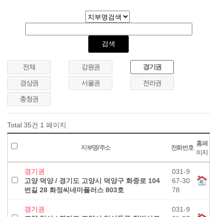
전체
강원권
경기권
경상권
서울권
전라권
충청권
Total 35건
1 페이지
홈페
지부명/주소
전화번호
이지
경기권
031-9
고양 덕양 / 경기도 고양시 덕양구 화중로 104
67-30
번길 28 화정씨네마플러스 803호
78
경기권
031-9