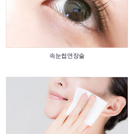
속눈썹연장술