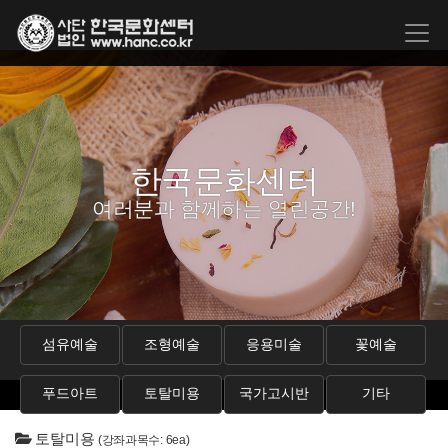
한국문화센터
여러분과 함께하는 열린공간!
섬유예술
조형예술
응용미술
꽃예술
푸드아트
토탈미용
국가고시반
기타
토탈미용
(강좌과목수: 6ea)