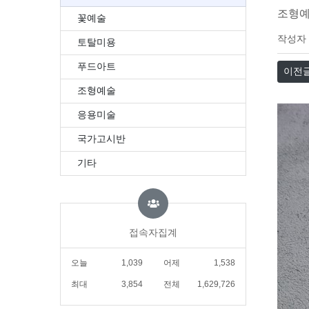
조형예
꽃예술
작성자
토탈미용
푸드아트
이전
조형예술
응용미술
국가고시반
기타
접속자집계
오늘
1,039
어제
1,538
최대
3,854
전체
1,629,726