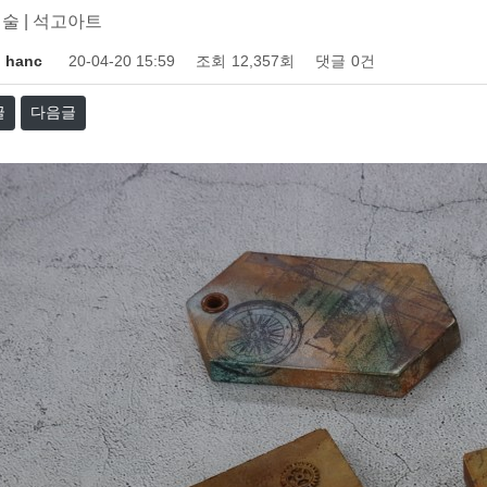
술 | 석고아트
hanc
20-04-20 15:59
조회
12,357회
댓글
0건
글
다음글