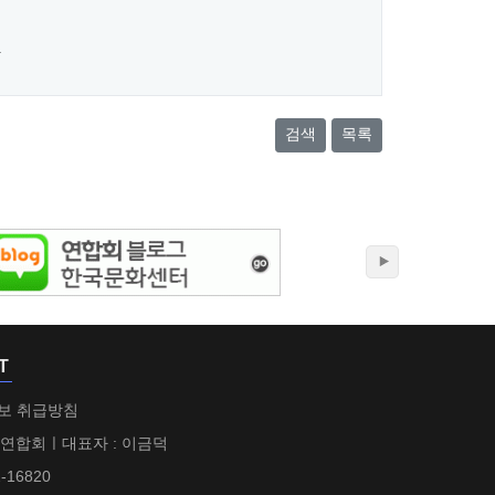
.
검색
목록
T
보 취급방침
 연합회ㅣ대표자 : 이금덕
-16820