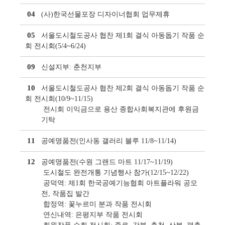
04
(사)한국선물포장 디자이너협회 업무제휴
05
서울도시철도공사 협찬 제1회 결식 아동돕기 작품 순
회 전시회(5/4~6/24)
09
신설지부: 춘천지부
10
서울도시철도공사 협찬 제2회 결식 아동돕기 작품 순
회 전시회(10/9~11/15)
전시회 이익금으로 용산 종합사회복지관에 후원금
기탁
11
공예명품전(인사동 갤러리 블루 11/8~11/14)
12
공예명품전(수원 그랜드 마트 11/17~11/19)
도시철도 완전개통 기념행사 참가(12/15~12/22)
공덕역: 제1회 한국공예기능협회 아트플라워 공모
전, 작품집 발간
합정역: 꽃누르미 분과 작품 전시회
연신내역: 은평지부 작품 전시회