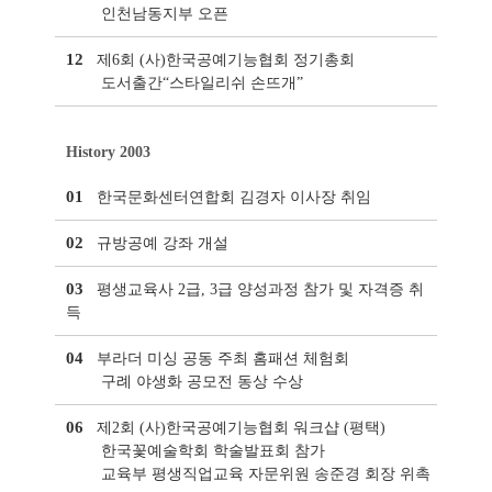
인천남동지부 오픈
12
제6회 (사)한국공예기능협회 정기총회
도서출간“스타일리쉬 손뜨개”
History 2003
01
한국문화센터연합회 김경자 이사장 취임
02
규방공예 강좌 개설
03
평생교육사 2급, 3급 양성과정 참가 및 자격증 취
득
04
부라더 미싱 공동 주최 홈패션 체험회
구례 야생화 공모전 동상 수상
06
제2회 (사)한국공예기능협회 워크샵 (평택)
한국꽃예술학회 학술발표회 참가
교육부 평생직업교육 자문위원 송준경 회장 위촉