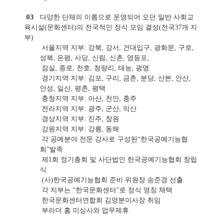
03
다양한 단체의 이름으로 운영되어 오던 일반 사회교
육시설(문화센터)의 전국적인 정식 모임 결성(전국37개 지
부)
서울지역 지부: 강북, 강서, 건대입구, 광화문, 구로,
성북, 은평, 사당, 신림, 신촌, 영등포,
잠실, 종로, 천호, 청량리, 태능, 광명
경기지역 지부: 김포, 구리, 금촌, 분당, 산본, 안산,
안성, 일산, 평촌, 평택
충청지역 지부: 아산, 천안, 충주
전라지역 지부: 광주, 군산, 익산
경상지역 지부: 진주, 창원
강원지역 지부: 강릉, 동해
각 공예분야 전문 강사로 구성된“한국공예기능협
회”발족
제1회 정기총회 및 사단법인 한국공예기능협회 창립
식
(사)한국공예기능협회 준비 위원장 송준경 선출
각 지부는 “한국문화센터”로 정식 명칭 채택
한국문화센터연합회 김영분이사장 취임
부라더 홈 미싱사와 업무제휴