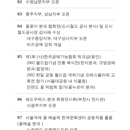
02
수원남문지부 오픈
03
충주지부, 성남지부 오픈
04
꽃꽂이 분과 협회전(도시철도 공사 본사) 및 도시
철도공사장 감사패 수상
대구중앙지부, 대구성서지부 오픈
비즈공예 강좌 개설
05
제1회 (사)한국공예기능협회 워크샵(용인)
2002 월드컵기념 전통 복식전(한지분과, 규방공예
분과-합정역)
2002 한일 공동 월드컵 개최기념 프레스플라워 교
류전 참가 (서울대공원 내 식물원)
안면도 꽃 박람회 참가(꽃누르미 분과)
06
쉐도우박스 분과 회원전시회(부천시 전시관)
서광주지부 오픈
07
서울국제 꽃 예술제 한국문화센터 공동작품 출품
(꽃예술 분과 )
뉴질랜드 오클랜드지부 오픈