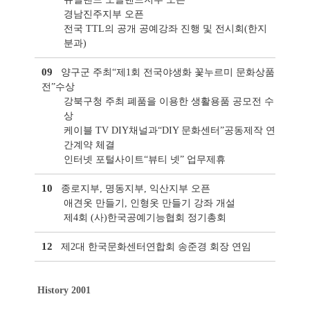
경남진주지부 오픈
전국 TTL의 공개 공예강좌 진행 및 전시회(한지
분과)
09
양구군 주최“제1회 전국야생화 꽃누르미 문화상품
전”수상
강북구청 주최 폐품을 이용한 생활용품 공모전 수
상
케이블 TV DIY채널과“DIY 문화센터”공동제작 연
간계약 체결
인터넷 포털사이트“뷰티 넷” 업무제휴
10
종로지부, 명동지부, 익산지부 오픈
애견옷 만들기, 인형옷 만들기 강좌 개설
제4회 (사)한국공예기능협회 정기총회
12
제2대 한국문화센터연합회 송준경 회장 연임
History 2001