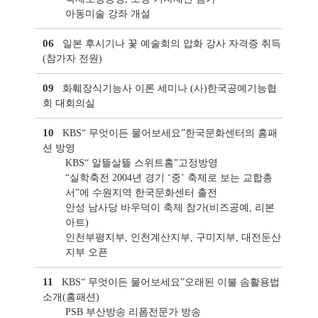
아동미술 강좌 개설
06
일본 후시기나 꽃 예술회의 압화 강사 자격증 취득
(참가자 전원)
09
화훼장식기능사 이론 세미나 (사)한국공예기능협
회 대회의실
10
KBS“ 무엇이든 물어보세요”한국문화센터의 홈패
션 방영
KBS“ 알뜰살뜰 스위트홈”고정방영
“실학축전 2004년 경기 ‘중’ 축제로 보는 교합총
서”에 수원지역 한국문화센터 출전
안성 남사당 바우덕이 축제 참가(비즈공예, 리본
아트)
인천부평지부, 인천계산지부, 구미지부, 대전둔산
지부 오픈
11
KBS“ 무엇이든 물어보세요”오래된 이불 솜활용법
소개(홈패션)
PSB 부산방송 리폼전문가 방송